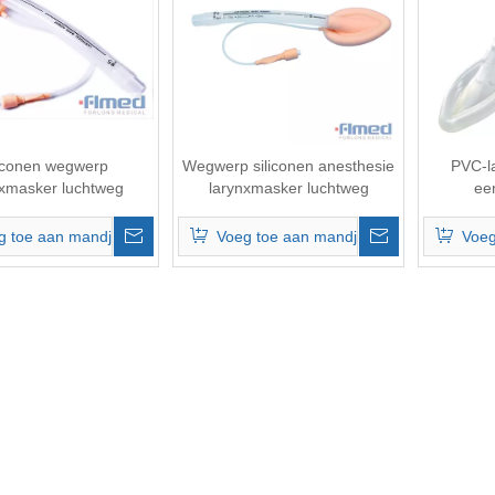
liconen wegwerp
Wegwerp siliconen anesthesie
PVC-l
nxmasker luchtweg
larynxmasker luchtweg
ee
Lu
g toe aan mandje
Voeg toe aan mandje
Voeg