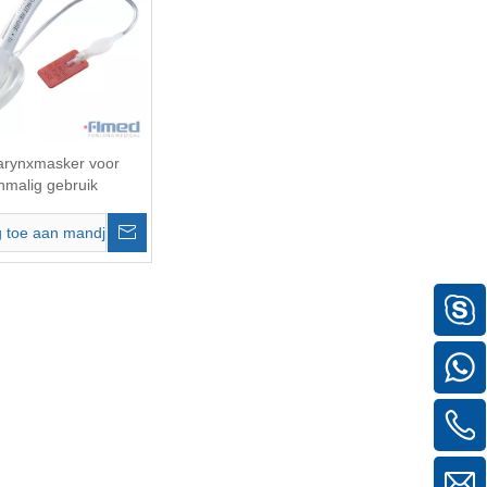
arynxmasker voor
nmalig gebruik
chtwegmasker
 toe aan mandje