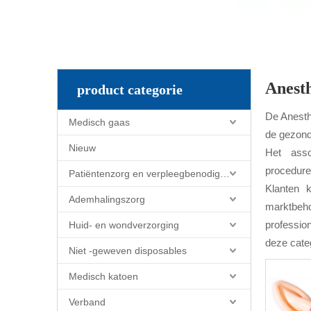
Anesth
product categorie
De Anesth
Medisch gaas
de gezond
Nieuw
Het asso
procedure
Patiëntenzorg en verpleegbenodigdheden
Klanten 
Ademhalingszorg
marktbeho
professio
Huid- en wondverzorging
deze categ
Niet -geweven disposables
Medisch katoen
Verband