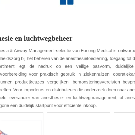
esie en luchtwegbeheer
esia & Airway Management-selectie van Forlong Medical is ontworpe
heidszorg bij het beheren van de anesthesietoediening, toegang tot d
rtiment legt de nadruk op een veilige pasvorm, duidelijke b
voorbereiding voor praktisch gebruik in ziekenhuizen, operatieka
kunnen productkeuzes vergelijken, bemonsteringsvereisten bes
eften. Voor importeurs en distributeurs die onderzoek doen naar an
nele leverancier van anesthesie- en luchtwegmanagement, of anest
orie een duidelijk startpunt voor efficiënte inkoop.