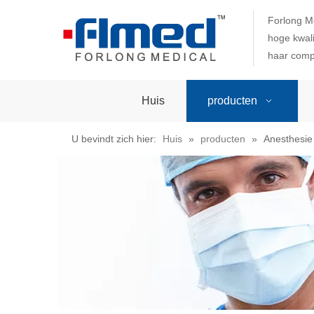
Forlong M
hoge kwali
haar comp
Huis
producten
U bevindt zich hier:
Huis
»
producten
»
Anesthesie