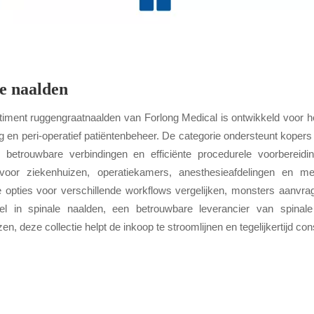
e naalden
timent ruggengraatnaalden van Forlong Medical is ontwikkeld voor h
 en peri-operatief patiëntenbeheer. De categorie ondersteunt kopers 
, betrouwbare verbindingen en efficiënte procedurele voorbereid
voor ziekenhuizen, operatiekamers, anesthesieafdelingen en me
e opties voor verschillende workflows vergelijken, monsters aanvra
el in spinale naalden, een betrouwbare leverancier van spinal
en, deze collectie helpt de inkoop te stroomlijnen en tegelijkertijd co