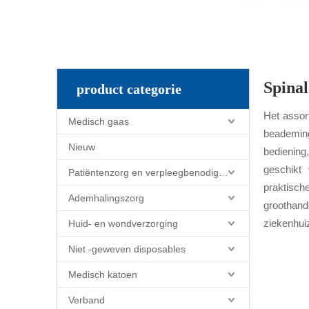
Spinal
product categorie
Het assor
Medisch gaas
beademing
Nieuw
bediening
geschikt 
Patiëntenzorg en verpleegbenodigdheden
praktisch
Ademhalingszorg
groothand
ziekenhuiz
Huid- en wondverzorging
Niet -geweven disposables
Medisch katoen
Verband