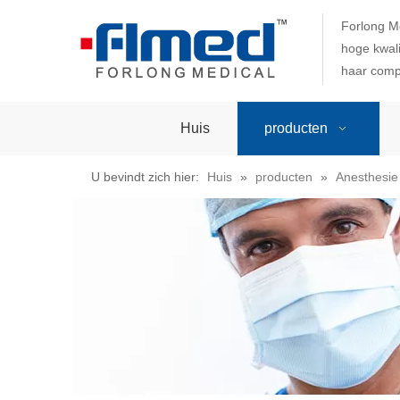
Forlong M
hoge kwali
haar comp
Huis
producten
U bevindt zich hier:
Huis
»
producten
»
Anesthesie