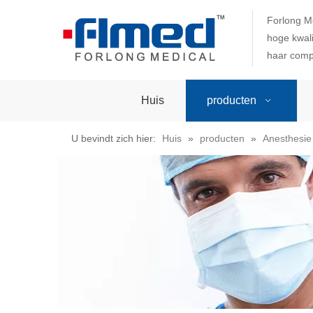
Forlong M
hoge kwali
haar comp
Huis
producten
U bevindt zich hier:
Huis
»
producten
»
Anesthesie