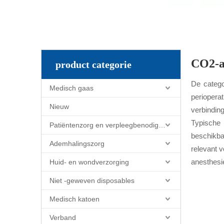
CO2-a
product categorie
De catego
Medisch gaas
periopera
Nieuw
verbindin
Typische 
Patiëntenzorg en verpleegbenodigdheden
beschikbar
Ademhalingszorg
relevant 
anesthesi
Huid- en wondverzorging
Niet -geweven disposables
Medisch katoen
Verband