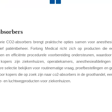
bsorbers
rie CO2-absorbers brengt praktische opties samen voor anesthesi
tief patiëntbeheer. Forlong Medical richt zich op producten die e
gen en efficiënte procedurele voorbereiding ondersteunen, waardoor
kopers zijn ziekenhuizen, operatiekamers, anesthesieafdelinge
e selectie bekijken voor routinematige vraag, proefbestellingen en g
voor kopers die op zoek zijn naar co2-absorbers in de groothandel, e
e- en luchtwegproducten voor ziekenhuizen.