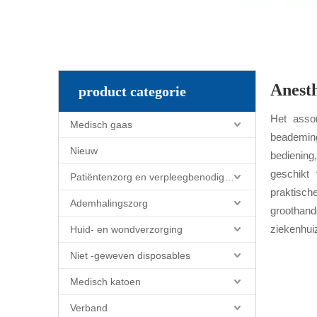
Anest
product categorie
Het assor
Medisch gaas
beademing
Nieuw
bediening
geschikt 
Patiëntenzorg en verpleegbenodigdheden
praktisch
Ademhalingszorg
groothand
ziekenhuiz
Huid- en wondverzorging
Niet -geweven disposables
Medisch katoen
Verband