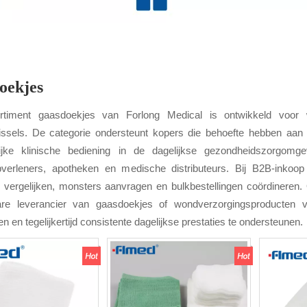
oekjes
rtiment gaasdoekjes van Forlong Medical is ontwikkeld voor wo
ssels. De categorie ondersteunt kopers die behoefte hebben aan a
jke klinische bediening in de dagelijkse gezondheidszorgomgev
pverleners, apotheken en medische distributeurs. Bij B2B-inkoop
 vergelijken, monsters aanvragen en bulkbestellingen coördineren.
re leverancier van gaasdoekjes of wondverzorgingsproducten vo
en en tegelijkertijd consistente dagelijkse prestaties te ondersteunen.