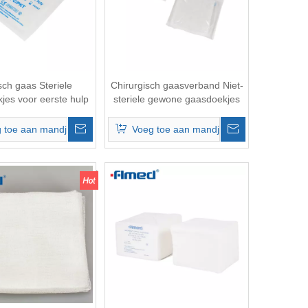
ch gaas Steriele
Chirurgisch gaasverband Niet-
jes voor eerste hulp
steriele gewone gaasdoekjes
 toe aan mandje
Voeg toe aan mandje