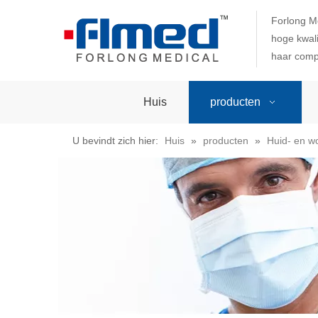
Forlong M
hoge kwali
haar comp
Huis
producten
U bevindt zich hier:
Huis
»
producten
»
Huid- en w