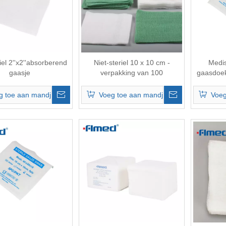
iel 2''x2''absorberend
Niet-steriel 10 x 10 cm -
Medis
gaasje
verpakking van 100
gaasdoek
gaasdoekjes
g toe aan mandje
Voeg toe aan mandje
Voeg