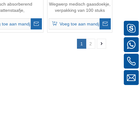
sch absorberend
Wegwerp medisch gaasdoekje,
attenstaafje,
verpakking van 100 stuks
liseerd/niet-steriel
 toe aan mandje
Voeg toe aan mandje
1
2