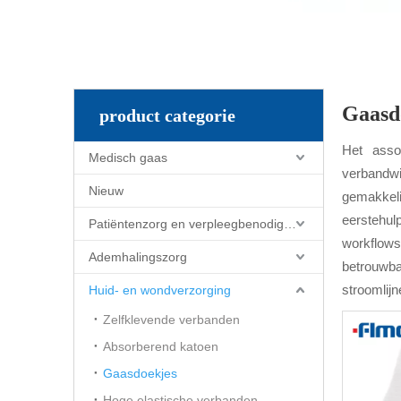
Gaasd
product categorie
Het asso
Medisch gaas
verbandwi
Nieuw
gemakkeli
eerstehul
Patiëntenzorg en verpleegbenodigdheden
workflows
Ademhalingszorg
betrouwba
stroomlijn
Huid- en wondverzorging
Zelfklevende verbanden
Absorberend katoen
Gaasdoekjes
Hoge elastische verbanden