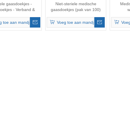
iele gaasdoekjes -
Niet-steriele medische
Medi
oekjes - Verband &
gaasdoekjes (pak van 100)
w
verband
gesteri
g toe aan mandje
Voeg toe aan mandje
Voeg
»