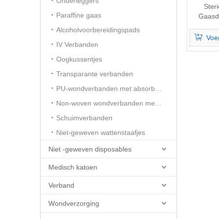
Onderleggers
Ster
Paraffine gaas
Gaasd
Alcoholvoorbereidingspads
Voe
IV Verbanden
Oogkussentjes
Transparante verbanden
PU-wondverbanden met absorberend kussen
Non-woven wondverbanden met absorberend kussentje
Schuimverbanden
Niet-geweven wattenstaafjes
Niet -geweven disposables
Medisch katoen
Verband
Wondverzorging