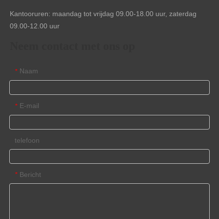
Kantooruren: maandag tot vrijdag 09.00-18.00 uur, zaterdag
09.00-12.00 uur
Neem contact met ons op
Naam
*
E-mail
*
telefoon
Bericht
*