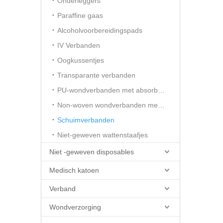
Onderleggers
Paraffine gaas
Alcoholvoorbereidingspads
IV Verbanden
Oogkussentjes
Transparante verbanden
PU-wondverbanden met absorberend kussen
Non-woven wondverbanden met absorberend kussentje
Schuimverbanden
Niet-geweven wattenstaafjes
Niet -geweven disposables
Medisch katoen
Verband
Wondverzorging