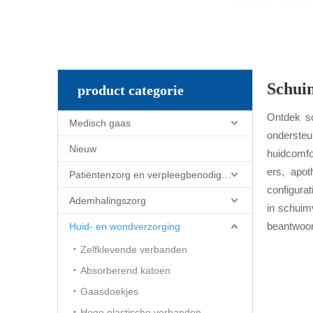
Schui
product categorie
Ontdek sc
Medisch gaas
ondersteu
Nieuw
huidcomfo
ers, apot
Patiëntenzorg en verpleegbenodigdheden
configura
Ademhalingszorg
in schuim
beantwoor
Huid- en wondverzorging
Zelfklevende verbanden
Absorberend katoen
Gaasdoekjes
Hoge elastische verbanden