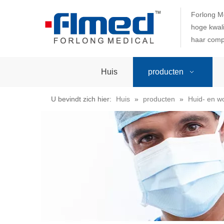
Forlong M
hoge kwali
haar comp
Huis
producten
U bevindt zich hier:
Huis
»
producten
»
Huid- en w