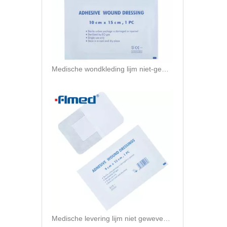
Medische wondkleding lijm niet-geweven wondverzorging
Medische levering lijm niet geweven wonddressing