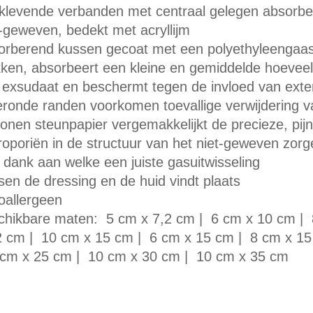
fklevende verbanden met centraal gelegen absorb
t-geweven, bedekt met acryllijm
orberend kussen gecoat met een polyethyleengaas d
kken, absorbeert een kleine en gemiddelde hoeveel
 exsudaat en beschermt tegen de invloed van exte
eronde randen voorkomen toevallige verwijdering v
conen steunpapier vergemakkelijkt de precieze, pijn
roporiën in de structuur van het niet-geweven zor
 dank aan welke een juiste gasuitwisseling
sen de dressing en de huid vindt plaats
oallergeen
chikbare maten: 5 cm x 7,2 cm | 6 cm x 10 cm |
2 cm | 10 cm x 15 cm | 6 cm x 15 cm | 8 cm x 15
cm x 25 cm | 10 cm x 30 cm | 10 cm x 35 cm