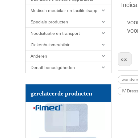
Indica
Medisch meubilair en faciliteitsapparatuur
voo
Speciale producten
voo
Noodsituatie en transport
Ziekenhuismeubilair
Anderen
op:
Denatl benodigdheden
wondve
IV Dres
gerelateerde producten