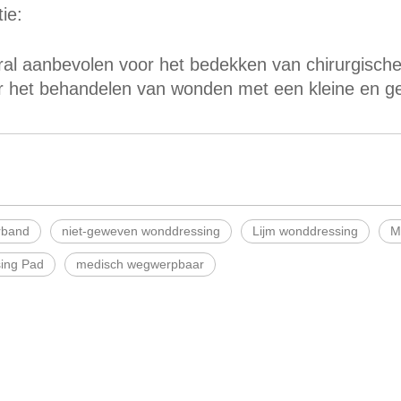
tie:
ral aanbevolen voor het bedekken van chirurgisc
r het behandelen van wonden met een kleine en g
rband
niet-geweven wonddressing
Lijm wonddressing
M
sing Pad
medisch wegwerpbaar