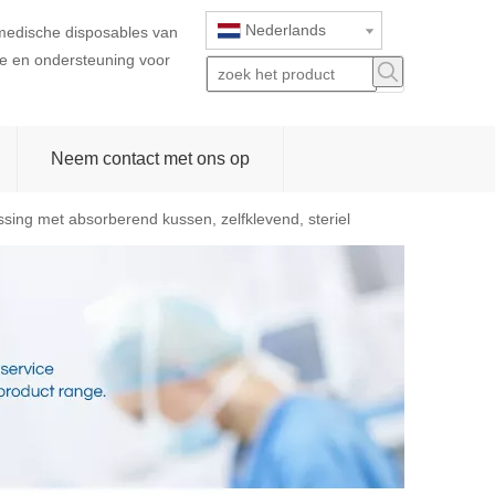
Nederlands
 medische disposables van
ice en ondersteuning voor
Neem contact met ons op
ing met absorberend kussen, zelfklevend, steriel