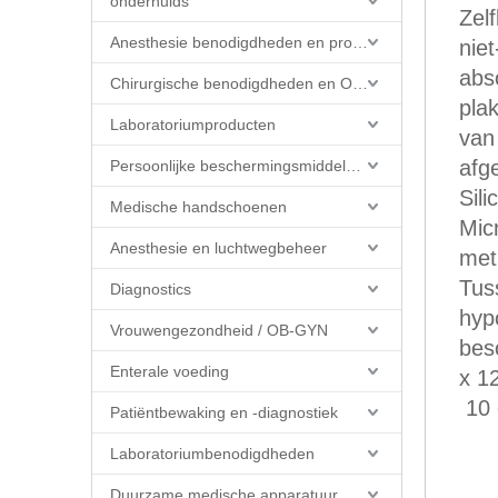
onderhuids
Zel
Anesthesie benodigdheden en producten
nie
abs
Chirurgische benodigdheden en OK-producten
pla
Laboratoriumproducten
van
afg
Persoonlijke beschermingsmiddelen (PBM)
Sili
Medische handschoenen
Mic
Anesthesie en luchtwegbeheer
met
Tus
Diagnostics
hyp
Vrouwengezondheid / OB-GYN
bes
Enterale voeding
x 1
10 
Patiëntbewaking en -diagnostiek
Laboratoriumbenodigdheden
Duurzame medische apparatuur