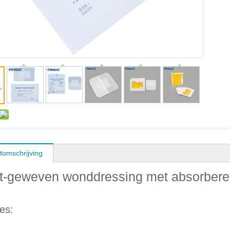
tomschrijving
t-geweven wonddressing met absorberend
es: