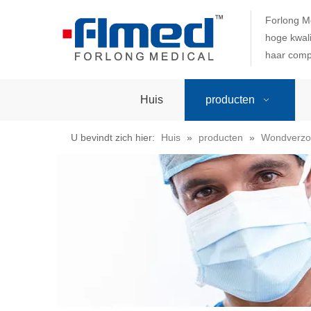
Forlong M
hoge kwali
haar comp
Huis
producten
U bevindt zich hier:
Huis
»
producten
»
Wondverzo