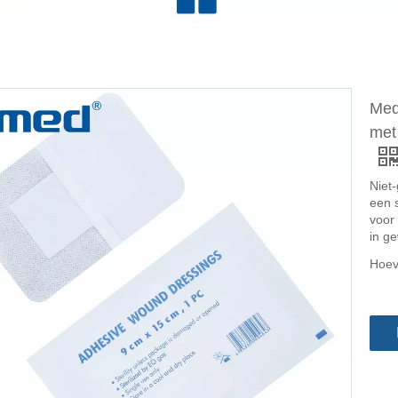
Med
met
Niet
een 
voor
in ge
Hoev