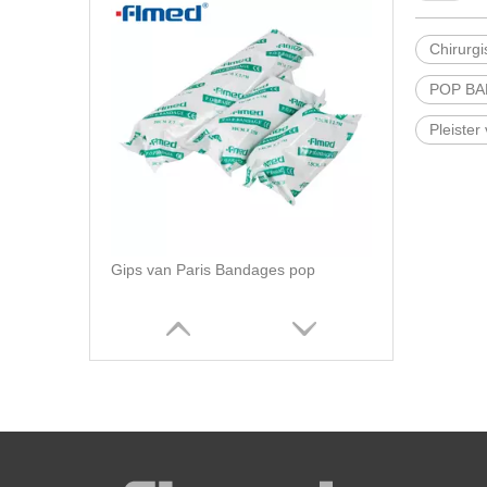
Chirurg
POP BA
Pleister
Gips van Paris Bandages pop