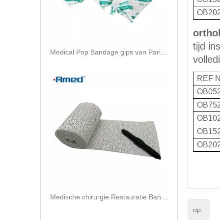
OB20
ortho
tijd i
Medical Pop Bandage gips van Paris Orthopedic Cast Bandage
volled
REF N
OB05
OB75
OB10
OB15
OB20
Medische chirurgie Restauratie Bandage Pleister orthoplast orthopedisch popbandage Gips
op: