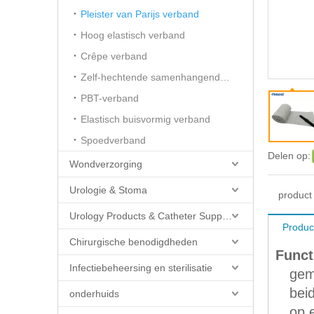
Pleister van Parijs verband
Hoog elastisch verband
Crêpe verband
Zelf-hechtende samenhangende verbanden
PBT-verband
Elastisch buisvormig verband
Spoedverband
Delen op:
Wondverzorging
Urologie & Stoma
product
Urology Products & Catheter Supplies
Produc
Chirurgische benodigdheden
Funct
Infectiebeheersing en sterilisatie
gem
beid
onderhuids
op e