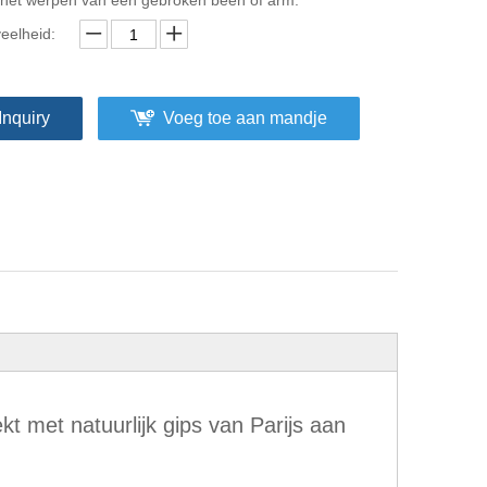
 het werpen van een gebroken been of arm.
eelheid:
Inquiry
Voeg toe aan mandje
 met natuurlijk gips van Parijs aan