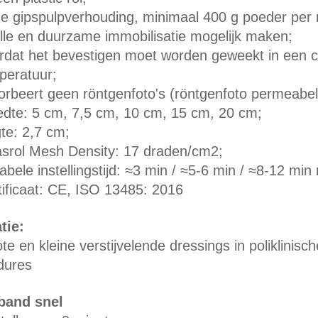
e gipspulpverhouding, minimaal 400 g poeder per
lle en duurzame immobilisatie mogelijk maken;
rdat het bevestigen moet worden geweekt in een c
peratuur;
orbeert geen röntgenfoto's (röntgenfoto permeabel
edte: 5 cm, 7,5 cm, 10 cm, 15 cm, 20 cm;
gte: 2,7 cm;
srol Mesh Density: 17 draden/cm2;
abele instellingstijd: ≈3 min / ≈5-6 min / ≈8-12 min
tificaat: CE, ISO 13485: 2016
tie:
e en kleine verstijvelende dressings in poliklinisc
dures
band snel