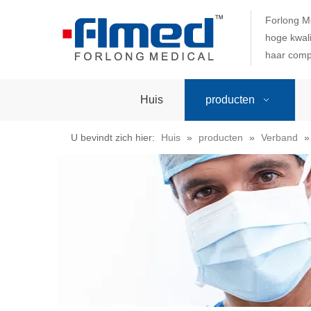
Forlong M
hoge kwali
haar comp
Huis
producten
U bevindt zich hier:
Huis
»
producten
»
Verband