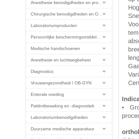
Anesthesie benodigdheden en producten
Hog
Chirurgische benodigdheden en OK-producten
Sne
Voo
Laboratoriumproducten
tem
Persoonlijke beschermingsmiddelen (PBM)
abs
Medische handschoenen
bre
len
Anesthesie en luchtwegbeheer
Gaa
Diagnostics
Vari
Cer
Vrouwengezondheid / OB-GYN
Enterale voeding
Indica
Patiëntbewaking en -diagnostiek
• Grot
proce
Laboratoriumbenodigdheden
Duurzame medische apparatuur
ortho