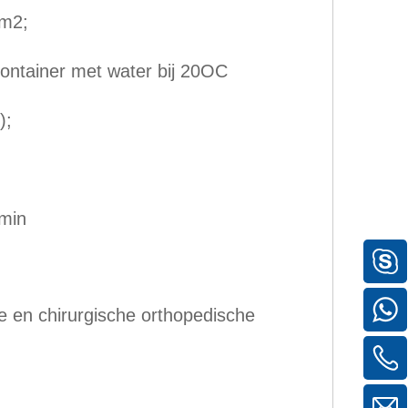
 m2;
ontainer met water bij 20OC
);
 min
he en chirurgische orthopedische