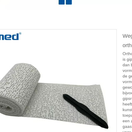
Weg
ort
Orth
is gi
dan 
vorm
de g
vorme
gewo
bijv
gipsr
heef
kuns
toep
een 
gaas