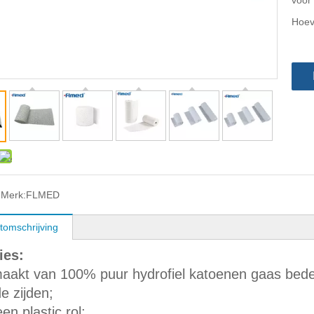
voor
Hoev
 Merk:
FLMED
tomschrijving
ies:
aakt van 100% puur hydrofiel katoenen gaas bedekt
e zijden;
en plastic rol;