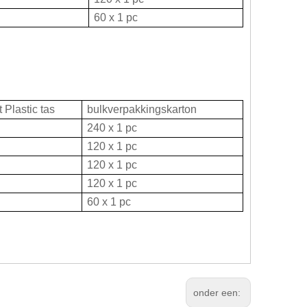
60 x 1 pc
 Plastic tas
bulkverpakkingskarton
240 x 1 pc
120 x 1 pc
120 x 1 pc
120 x 1 pc
60 x 1 pc
onder een: