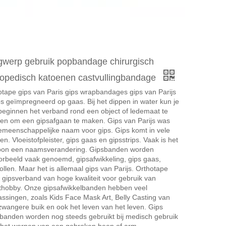
werp gebruik popbandage chirurgisch
hopedisch katoenen castvullingbandage
otape gips van Paris gips wrapbandages gips van Parijs
ps geïmpregneerd op gaas. Bij het dippen in water kun je
beginnen het verband rond een object of ledemaat te
en om een ​​gipsafgaan te maken. Gips van Parijs was
emeenschappelijke naam voor gips. Gips komt in vele
n. Vloeistofpleister, gips gaas en gipsstrips. Vaak is het
on een naamsverandering. Gipsbanden worden
oorbeeld vaak genoemd, gipsafwikkeling, gips gaas,
ollen. Maar het is allemaal gips van Parijs. Orthotape
t gipsverband van hoge kwaliteit voor gebruik van
thobby. Onze gipsafwikkelbanden hebben veel
assingen, zoals Kids Face Mask Art, Belly Casting van
zwangere buik en ook het leven van het leven. Gips
banden worden nog steeds gebruikt bij medisch gebruik