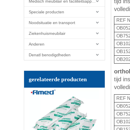
tijd i
Medisch meubilair en faciliteitsapparatuur
volled
Speciale producten
REF N
Noodsituatie en transport
OB05
Ziekenhuismeubilair
OB75
OB10
Anderen
OB15
Denatl benodigdheden
OB20
ortho
Medical Gypsona Pleister of Paris Bandage/Pop Bandage gips cast verbanden
gerelateerde producten
tijd i
volled
REF N
OB05
OB75
OB10
OB15